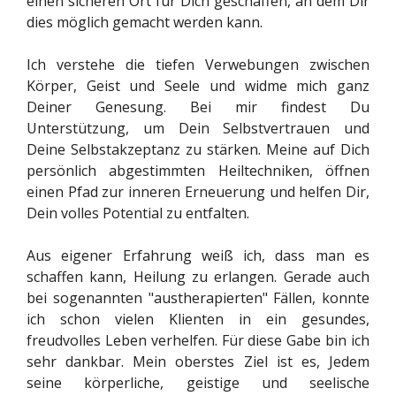
einen sicheren Ort für Dich geschaffen, an dem Dir
d
9
dies möglich gemacht werden kann.
e
4
n
1
Ich verstehe die tiefen Verwebungen zwischen
1
Körper, Geist und Seele und widme mich ganz
7
Deiner Genesung. Bei mir findest Du
6
Unterstützung, um Dein Selbstvertrauen und
4
Deine Selbstakzeptanz zu stärken. Meine auf Dich
7
persönlich abgestimmten Heiltechniken, öffnen
0
einen Pfad zur inneren Erneuerung und helfen Dir,
5
Dein volles Potential zu entfalten.
8
8
Aus eigener Erfahrung weiß ich, dass man es
S
schaffen kann, Heilung zu erlangen. Gerade auch
t
bei sogenannten "austherapierten" Fällen, konnte
e
ich schon vielen Klienten in ein gesundes,
r
freudvolles Leben verhelfen. Für diese Gabe bin ich
n
sehr dankbar. Mein oberstes Ziel ist es, Jedem
e
seine körperliche, geistige und seelische