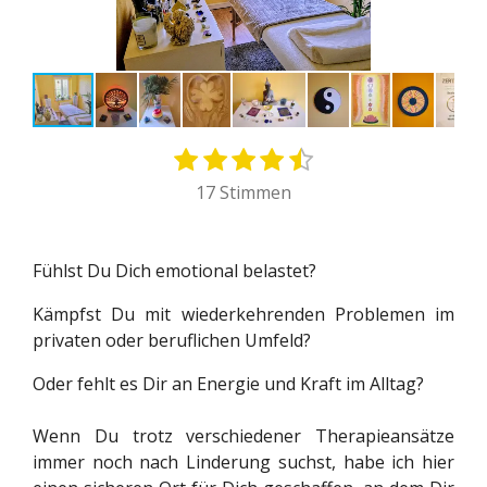
1
2
3
4
5
B
B
S
S
S
S
S
e
e
17 Stimmen
t
t
t
t
t
w
w
e
e
e
e
e
e
e
r
r
r
r
r
r
r
Fühlst Du Dich emotional belastet?
t
n
n
n
n
n
t
u
e
e
e
e
Kämpfst Du mit wiederkehrenden Problemen im
u
n
privaten oder beruflichen Umfeld?
n
g
g
a
Oder fehlt es Dir an Energie und Kraft im Alltag?
:
b
4
s
Wenn Du trotz verschiedener Therapieansätze
e
.
immer noch nach Linderung suchst, habe ich hier
n
2