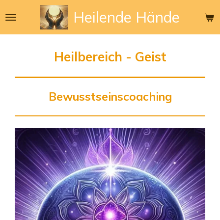
Zum
Heilende
Hände
Hauptinhalt
springen
Heilbereich - Geist
Bewusstseinscoaching