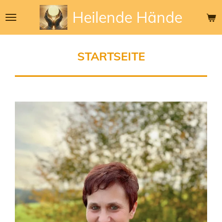
Zum
Heilende
Hände
Hauptinhalt
springen
STARTSEITE