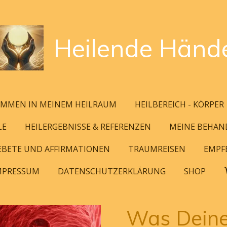
Heilende
Händ
MMEN IN MEINEM HEILRAUM
HEILBEREICH - KÖRPER
LE
HEILERGEBNISSE & REFERENZEN
MEINE BEHA
GEBETE UND AFFIRMATIONEN
TRAUMREISEN
EMPF
MPRESSUM
DATENSCHUTZERKLÄRUNG
SHOP
Was Deine