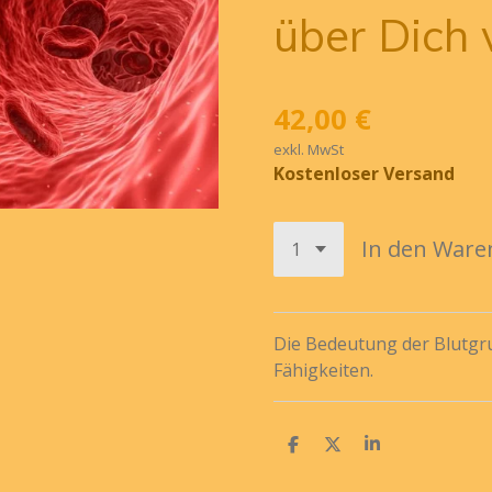
über Dich 
42,00 €
exkl. MwSt
Kostenloser Versand
In den Ware
Die Bedeutung der Blutgr
Fähigkeiten.
T
T
T
e
e
e
i
i
i