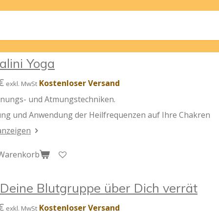
l
l
l
e
e
e
n
n
n
alini Yoga
€
Kostenloser Versand
exkl. MwSt
nungs- und Atmungstechniken.
ng und Anwendung der Heilfrequenzen auf Ihre Chakren
 anzeigen
 Warenkorb
Deine Blutgruppe über Dich verrät
€
Kostenloser Versand
exkl. MwSt