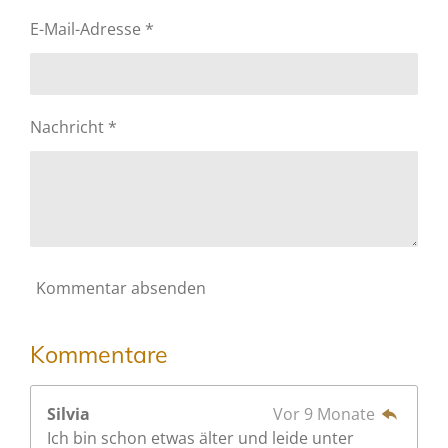
:
b
E-Mail-Adresse *
3
s
e
.
n
6
d
S
e
Nachricht *
t
n
e
r
n
e
Kommentar absenden
Kommentare
Silvia
Vor 9 Monate
Ich bin schon etwas älter und leide unter