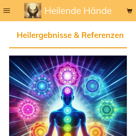
Zum
Heilende
Hände
Hauptinhalt
springen
Heilergebnisse & Referenzen